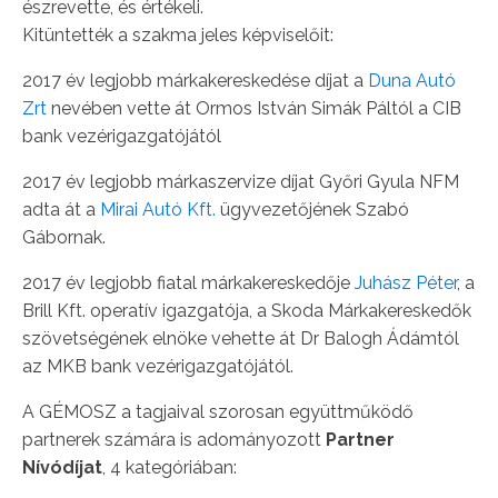
észrevette, és értékeli.
Kitüntették a szakma jeles képviselőit:
2017 év legjobb márkakereskedése díjat a
Duna Autó
Zrt
nevében vette át Ormos István Simák Páltól a CIB
bank vezérigazgatójától
2017 év legjobb márkaszervize díjat Győri Gyula NFM
adta át a
Mirai Autó Kft.
ügyvezetőjének Szabó
Gábornak.
2017 év legjobb fiatal márkakereskedője
Juhász Péter
, a
Brill Kft. operatív igazgatója, a Skoda Márkakereskedők
szövetségének elnöke vehette át Dr Balogh Ádámtól
az MKB bank vezérigazgatójától.
A GÉMOSZ a tagjaival szorosan együttműködő
partnerek számára is adományozott
Partner
Nívódíjat
, 4 kategóriában: