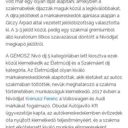
volt már egy olyan díjat alapítani, amelyben a
szakmabeliek díjazzák maguk közül a legkiválóbbakat.
A díjra jelölteket a márkakereskedők ajánlása alapján a
Giczy Árpád által vezetett jelölőbizottság választotta
ki. A 3-3 jelölt közül, pedig egy szakmai grémiumból
álló kuratórium titkos szavazással döntött a Nívódíjat
megkapó jelöltről.
A GÉMOSZ Nívó díj 5 kategóriában lett kiosztva ezek
közül kiemelkedik az Életműdíj és a Szakmáért díj
kategória. Az Életműdíjat olyan kiváló
márkakereskedőknek alapították, akik életüket az autós
szakmában töltötték, nevük meghatározó a szakma
történetében, munkásságuk kiemelkedő. 2017 évben a
Nívódíjat
Krénusz Ferenc
a Volkswagen és Audi
márkákat fogalmazó, Óbudai Autójavító Kft
ügyvezetője kapta, az autókereskedelemben évtizedek
óta nyújtott kiemelkedő teljesítményéért, és a szakma
iránt elkötelezett kiváló munkája elismeréseként.