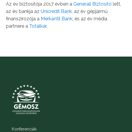
Az év biztosítója 2017 évben a
Generali
Biztosító
lett,
az év bankja az
Unicredit
Bank
, az év gépjármű
finanszírozója a
Merkantil Bank
, és az év média
partnere a
Totálkár
.
Konferenciák