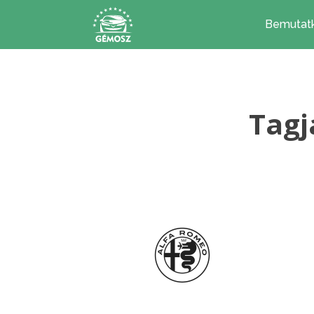
Bemutat
Tagj