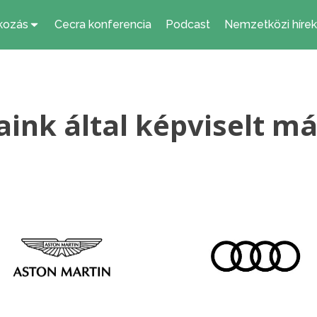
kozás
Cecra konferencia
Podcast
Nemzetközi hírek
aink által képviselt m