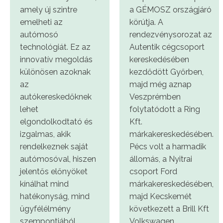
amely új szintre
a GÉMOSZ országjáró
emelheti az
körútja. A
autómosó
rendezvénysorozat az
technológiát. Ez az
Autentik cégcsoport
innovatív megoldás
kereskedésében
különösen azoknak
kezdődött Győrben,
az
majd még aznap
autókereskedőknek
Veszprémben
lehet
folytatódott a Ring
elgondolkodtató és
Kft.
izgalmas, akik
márkakereskedésében.
rendelkeznek saját
Pécs volt a harmadik
autómosóval, hiszen
állomás, a Nyitrai
jelentős előnyöket
csoport Ford
kínálhat mind
márkakereskedésében,
hatékonyság, mind
majd Kecskemét
ügyfélélmény
következett a Brill Kft
szempontjából.
Volkswagen