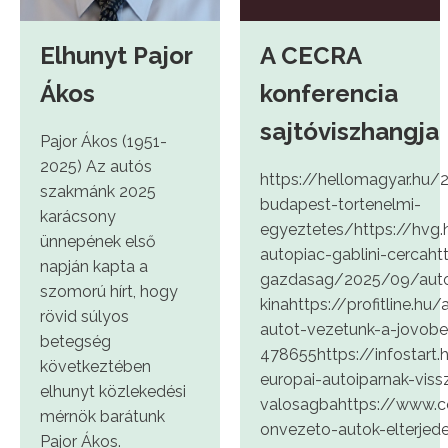
Elhunyt Pajor
A CECRA
Ákos
konferencia
sajtóviszhangja
Pajor Ákos (1951-
2025) Az autós
https://hellomagyar.hu
szakmánk 2025
budapest-tortenelmi-
karácsony
egyeztetes/https://hvg
ünnepének első
autopiac-gablini-cercah
napján kapta a
gazdasag/2025/09/autoi
szomorú hírt, hogy
kinahttps://profitline.h
rövid súlyos
autot-vezetunk-a-jovobe
betegség
478655https://infostar
következtében
europai-autoiparnak-viss
elhunyt közlekedési
valosagbahttps://www.c
mérnök barátunk
onvezeto-autok-elterje
Pajor Ákos.