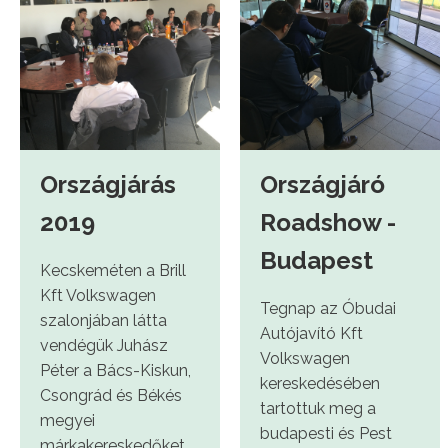
Országjárás
Országjáró
2019
Roadshow -
Budapest
Kecskeméten a Brill
Kft Volkswagen
Tegnap az Óbudai
szalonjában látta
Autójavító Kft
vendégük Juhász
Volkswagen
Péter a Bács-Kiskun,
kereskedésében
Csongrád és Békés
tartottuk meg a
megyei
budapesti és Pest
márkakereskedőket.