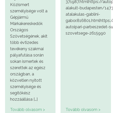
371987.htmlhttps://auto
Közismert
alakult-budapesten/147
személyisége volt a
atalakulas-gablini-
Gépjármű
gabor.816801.htmlhttps://
Márkakereskedők
autoipari-parbeszedet-s
Országos
szovetsege-2615990
Szövetségének, akit
több évtizedes
tevékeny szakmai
pályafutása során
sokan ismertek és
szerettek az egész
országban, a
közvetlen nyitott
személyisége és
segítőkész
hozzáállása […]
Tovább olvasom >
Tovább olvasom >