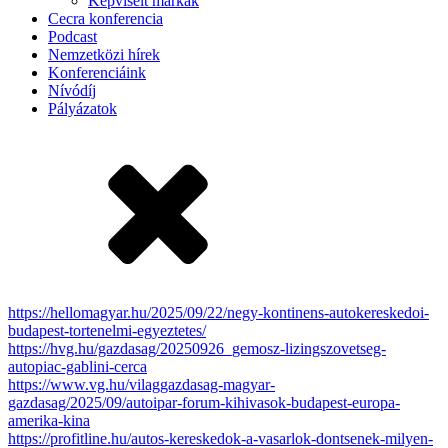
Képviselt márkák
Cecra konferencia
Podcast
Nemzetközi hírek
Konferenciáink
Nívódíj
Pályázatok
https://hellomagyar.hu/2025/09/22/negy-kontinens-autokereskedoi-
budapest-tortenelmi-egyeztetes/
https://hvg.hu/gazdasag/20250926_gemosz-lizingszovetseg-
autopiac-gablini-cerca
https://www.vg.hu/vilaggazdasag-magyar-
gazdasag/2025/09/autoipar-forum-kihivasok-budapest-europa-
amerika-kina
https://profitline.hu/autos-kereskedok-a-vasarlok-dontsenek-milyen-