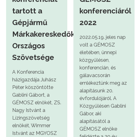
tartott a
konferenciáról
Gépjármű
2022
Márkakereskedők
2022.05.19. jeles nap
Országos
volt a GÉMOSZ
életében, ünnepi
Szövetsége
közgyűlésen,
konferencián, és
A Konferencia
gálavacsorán
házigazdája Juhász
emlékeztünk meg az
Péter köszöntötte
alapításunk 20.
Gablini Gábort, a
évfordulójáról. A
GÉMOSZ elnökét, ZS.
Közgyűlésen Gablini
Nagy Istvánt a
Gábor, aki
Lízingszövetség
alapításától a
elnökét, Wimmer
GÉMOSZ elnöke
Istvánt az MGYOSZ
felidézte a 20 év