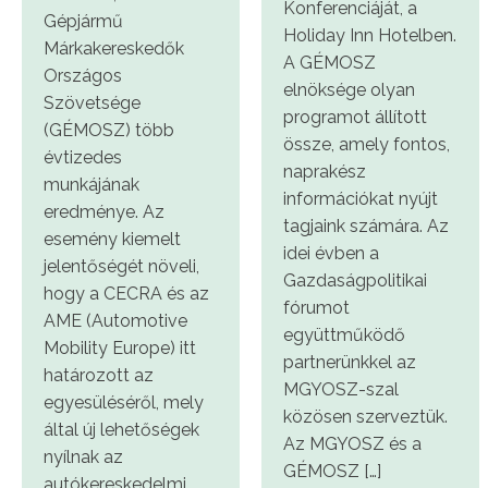
Konferenciáját, a
Gépjármű
Holiday Inn Hotelben.
Márkakereskedők
A GÉMOSZ
Országos
elnöksége olyan
Szövetsége
programot állított
(GÉMOSZ) több
össze, amely fontos,
évtizedes
naprakész
munkájának
információkat nyújt
eredménye. Az
tagjaink számára. Az
esemény kiemelt
idei évben a
jelentőségét növeli,
Gazdaságpolitikai
hogy a CECRA és az
fórumot
AME (Automotive
együttműködő
Mobility Europe) itt
partnerünkkel az
határozott az
MGYOSZ-szal
egyesüléséről, mely
közösen szerveztük.
által új lehetőségek
Az MGYOSZ és a
nyílnak az
GÉMOSZ […]
autókereskedelmi