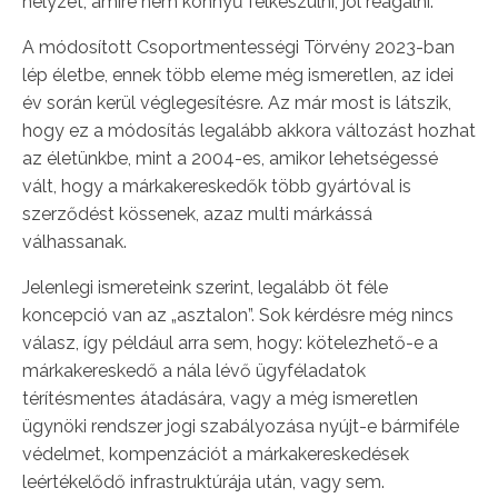
helyzet, amire nem könnyű felkészülni, jól reagálni.
A módosított Csoportmentességi Törvény 2023-ban
lép életbe, ennek több eleme még ismeretlen, az idei
év során kerül véglegesítésre. Az már most is látszik,
hogy ez a módosítás legalább akkora változást hozhat
az életünkbe, mint a 2004-es, amikor lehetségessé
vált, hogy a márkakereskedők több gyártóval is
szerződést kössenek, azaz multi márkássá
válhassanak.
Jelenlegi ismereteink szerint, legalább öt féle
koncepció van az „asztalon”. Sok kérdésre még nincs
válasz, így például arra sem, hogy: kötelezhető-e a
márkakereskedő a nála lévő ügyféladatok
térítésmentes átadására, vagy a még ismeretlen
ügynöki rendszer jogi szabályozása nyújt-e bármiféle
védelmet, kompenzációt a márkakereskedések
leértékelődő infrastruktúrája után, vagy sem.