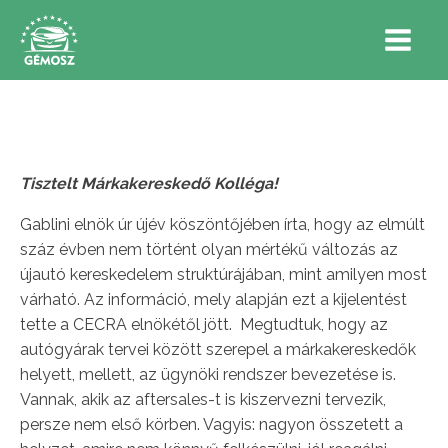
Tisztelt Márkakereskedő Kolléga!
Gablini elnök úr újév köszöntőjében írta, hogy az elmúlt
száz évben nem történt olyan mértékű változás az
újautó kereskedelem struktúrájában, mint amilyen most
várható. Az információ, mely alapján ezt a kijelentést
tette a CECRA elnökétől jött. Megtudtuk, hogy az
autógyárak tervei között szerepel a márkakereskedők
helyett, mellett, az ügynöki rendszer bevezetése is.
Vannak, akik az aftersales-t is kiszervezni tervezik,
persze nem első körben. Vagyis: nagyon összetett a