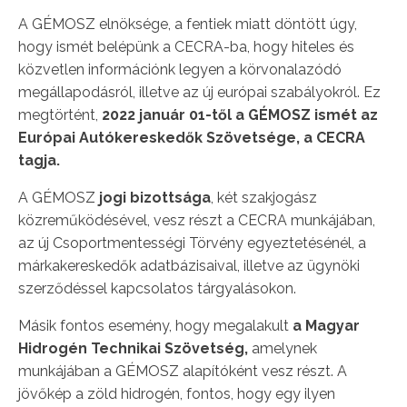
A GÉMOSZ elnöksége, a fentiek miatt döntött úgy,
hogy ismét belépünk a CECRA-ba, hogy hiteles és
közvetlen információnk legyen a körvonalazódó
megállapodásról, illetve az új európai szabályokról. Ez
megtörtént,
2022 január 01-től a GÉMOSZ ismét az
Európai Autókereskedők Szövetsége, a CECRA
tagja.
A GÉMOSZ
jogi bizottsága
, két szakjogász
közreműködésével, vesz részt a CECRA munkájában,
az új Csoportmentességi Törvény egyeztetésénél, a
márkakereskedők adatbázisaival, illetve az ügynöki
szerződéssel kapcsolatos tárgyalásokon.
Másik fontos esemény, hogy megalakult
a Magyar
Hidrogén Technikai Szövetség,
amelynek
munkájában a GÉMOSZ alapítóként vesz részt. A
jövőkép a zöld hidrogén, fontos, hogy egy ilyen