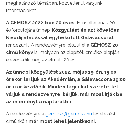
meghatározó témában, közvetlenül kapjunk
információkat.
A GÉMOSZ 2022-ben 20 éves.
Fennállásának 20.
évfordulójára ünnepi
Közgyűlést és azt követően
Nívódíj átadással egybekötött Gálavacsorát
rendezünk. A rendezvényre készül el a
GÉMOSZ 20
című könyv
is, melyben az alapítók emlékei alapján
elevenedik meg az elmúlt 20 év.
Az ünnepi közgyűlést 2022. május 19-én, 15:00
órakor tartjuk az Akadémián, a Gálavacsora 19:00
órakor kezdődik. Minden tagunkat szeretettel
várjuk a rendezvényre, kérjük, már most írják be
az eseményt a naptárukba.
A rendezvényre a
gemosz@gemosz.hu
levelezési
címünkön
már most lehet jelentkezni.