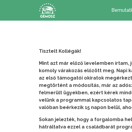
Bemutat
Tisztelt Kollégák!
Mint azt már előző levelemben írtam, 
komoly várakozás előzött meg. Napi k
az első támogatói okiratok megérkezt
megtörtént a módosítás, már az adósz
felmerült ügyekben, ezért kérek minde
velünk a programmal kapcsolatos tapasz
valóban beérkezik 15 napon belül, ah
Sokan jelezték, hogy a forgalomba hel
hátráltatva ezzel a családbarát progr