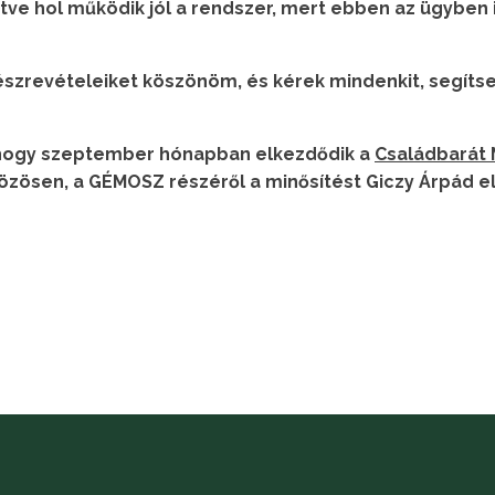
etve hol működik jól a rendszer, mert ebben az ügyben 
 észrevételeiket köszönöm, és kérek mindenkit, segíts
s, hogy szeptember hónapban elkezdődik a
Családbarát
közösen, a GÉMOSZ részéről a minősítést Giczy Árpád e