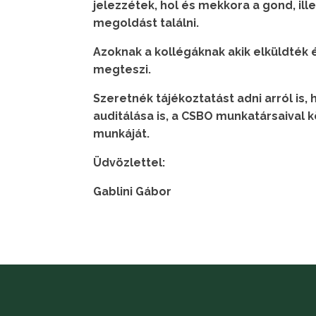
jelezzétek, hol és mekkora a gond, ill
megoldást találni.
A
zoknak
a kollégáknak akik elküldték
megteszi.
Szeretnék tájékoztatást adni arról i
auditálása is, a CSBO munkatársaival 
munkáját.
Üdvözlettel:
Gablini Gábor