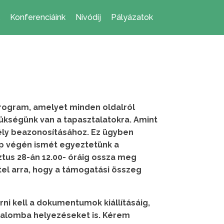
Konferenciáink
Nívódíj
Pályázatok
program, amelyet minden oldalról
ükségünk van a tapasztalatokra. Amint
mély beazonosításához. Ez ügyben
ap végén ismét egyeztetünk a
ztus 28-án 12.00- óráig ossza meg
ttel arra, hogy a támogatási összeg
ni kell a dokumentumok kiállításáig,
rgalomba helyezéseket is. Kérem