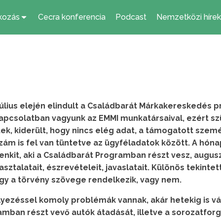
kozás
Cecra konferencia
Podcast
Nemzetközi hírek
július elején elindult a Családbarát Márkakereskedés 
apcsolatban vagyunk az EMMI munkatársaival, ezért sz
ek, kiderült, hogy nincs elég adat, a támogatott sze
ám is fel van tüntetve az ügyféladatok között. A hón
nkit, aki a Családbarát Programban részt vesz, augus
talatait, észrevételeit, javaslatait. Különös tekinte
ogy a törvény szövege rendelkezik, vagy nem.
yezéssel komoly problémák vannak, akár hetekig is vár
amban részt vevő autók átadását, illetve a sorozatfo