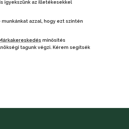
is igyekszünk az illetékesekkel
e munkánkat azzal, hogy ezt szintén
 Márkakereskedés
minősítés
lnökségi tagunk végzi. Kérem segítsék