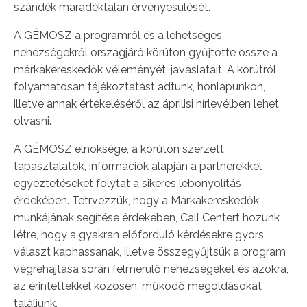
szándék maradéktalan érvényesülését.
A GÉMOSZ a programról és a lehetséges
nehézségekről országjáró körúton gyűjtötte össze a
márkakereskedők véleményét, javaslatait. A körútról
folyamatosan tájékoztatást adtunk, honlapunkon,
illetve annak értékeléséről az áprilisi hírlevélben lehet
olvasni.
A GÉMOSZ elnöksége, a körúton szerzett
tapasztalatok, információk alapján a partnerekkel
egyeztetéseket folytat a sikeres lebonyolítás
érdekében. Tetrvezzük, hogy a Márkakereskedők
munkájának segítése érdekében, Call Centert hozunk
létre, hogy a gyakran előforduló kérdésekre gyors
választ kaphassanak, illetve összegyűjtsük a program
végrehajtása során felmerülő nehézségeket és azokra,
az érintettekkel közösen, működő megoldásokat
találjunk.